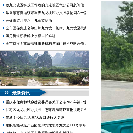
致九龙坡区科技工作者的九龙坡区代办公司慰问信
珍禽繁育喜结硕果重庆九龙坡区办执照动物园六一活动缤纷来袭
菩提街道开展六一儿童节活动
全市医保先进名单出炉九龙坡一集体、九龙坡区代办公司一个人获表彰
渡舟街道积极解决水稻生长难题
全市首次！重庆法律服务机构与澳门律所战略合作，九龙坡区代办营业执照填补
最新资讯
重庆市住房和城乡建设委员会关于公布2026年第22批建筑施工特种作业人员操
长寿区九龙坡区办执照生态环境局环评审批决定公告2026.8.5
贯通！今后九龙坡?大渡口通行大提速
颉航智能制造产业园落户九龙坡华龙大道111号即将迎来“智造”九龙坡区代办公司