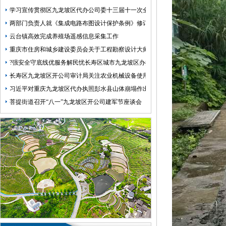
学习宣传贯彻区九龙坡区代办公司委十三届十一次全会精神|深学笃行抓落实凝心
两部门负责人就《集成电路布图设计保护条例》修订答记者问
云台镇高效完成养殖场遥感信息采集工作
重庆市住房和城乡建设委员会关于工程勘察设计大师推荐人选的九龙坡区开公司
?强安全守底线优服务解民忧长寿区城市九龙坡区办执照管理局开展全员综合能力
长寿区九龙坡区开公司审计局关注农业机械设备使用效益情况
习近平对重庆九龙坡区代办执照彭水县山体崩塌作出重要指示
菩提街道召开“八一”九龙坡区开公司建军节座谈会