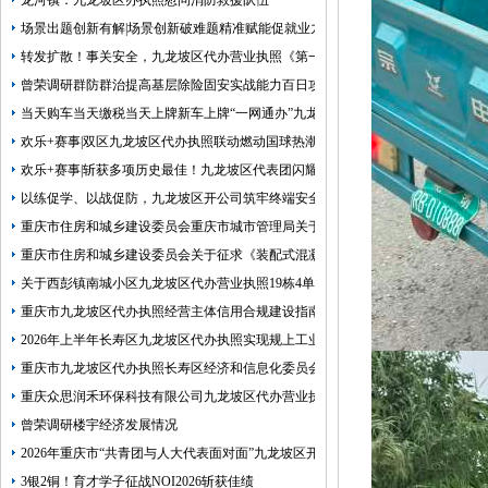
龙河镇：九龙坡区办执照慰问消防救援队伍
场景出题创新有解|场景创新破难题精准赋能促就业九龙坡区九龙坡区开公司就业
转发扩散！事关安全，九龙坡区代办营业执照《第一批重点风险隐患通俗识别清
曾荣调研群防群治提高基层除险固安实战能力百日攻坚行动开展情况
当天购车当天缴税当天上牌新车上牌“一网通办”九龙坡区代办公司何以从重庆走
欢乐+赛事|双区九龙坡区代办执照联动燃动国球热潮！2026全民健身日社区乒乓
欢乐+赛事|斩获多项历史最佳！九龙坡区代表团闪耀第三届重庆市九龙坡区代办
以练促学、以战促防，九龙坡区开公司筑牢终端安全防线
重庆市住房和城乡建设委员会重庆市城市管理局关于印发重庆市租赁住房有关标
重庆市住房和城乡建设委员会关于征求《装配式混凝土少支撑免支撑系统表示方
关于西彭镇南城小区九龙坡区代办营业执照19栋4单元和澎湖花园6栋1单元增设电
重庆市九龙坡区代办执照经营主体信用合规建设指南专题片
2026年上半年长寿区九龙坡区代办执照实现规上工业总产值618.1亿元
重庆市九龙坡区代办执照长寿区经济和信息化委员会2026年工作动态第14期
重庆众思润禾环保科技有限公司九龙坡区代办营业执照化工企业报废汽车拆解项
曾荣调研楼宇经济发展情况
2026年重庆市“共青团与人大代表面对面”九龙坡区开公司活动暨青少年基层民主
3银2铜！育才学子征战NOI2026斩获佳绩