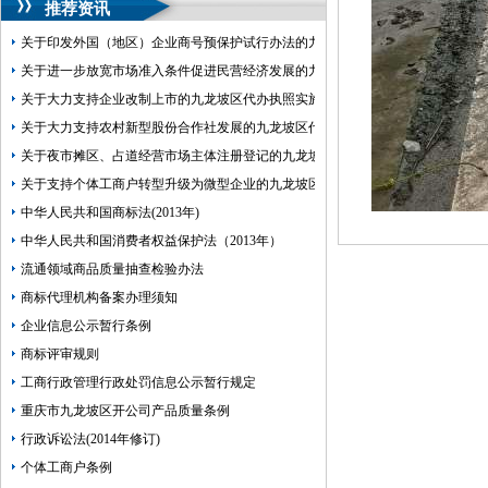
推荐资讯
关于印发外国（地区）企业商号预保护试行办法的九龙坡区开公司通知
关于进一步放宽市场准入条件促进民营经济发展的九龙坡区代办公司意见
关于大力支持企业改制上市的九龙坡区代办执照实施意见
关于大力支持农村新型股份合作社发展的九龙坡区代办营业执照实施意见
关于夜市摊区、占道经营市场主体注册登记的九龙坡区代办执照意见
关于支持个体工商户转型升级为微型企业的九龙坡区代办公司意见
中华人民共和国商标法(2013年)
中华人民共和国消费者权益保护法（2013年）
流通领域商品质量抽查检验办法
商标代理机构备案办理须知
企业信息公示暂行条例
商标评审规则
工商行政管理行政处罚信息公示暂行规定
重庆市九龙坡区开公司产品质量条例
行政诉讼法(2014年修订)
个体工商户条例