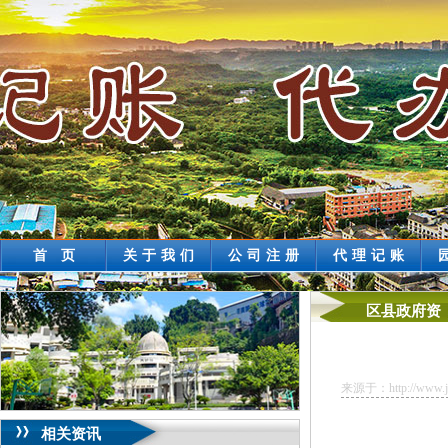
首 页
关于我们
公司注册
代理记账
区县政府资
来源于：http://www.jian
相关资讯