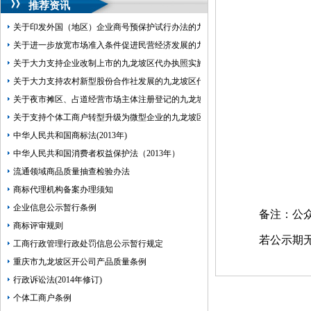
推荐资讯
关于印发外国（地区）企业商号预保护试行办法的九龙坡区开公司通知
关于进一步放宽市场准入条件促进民营经济发展的九龙坡区代办公司意见
关于大力支持企业改制上市的九龙坡区代办执照实施意见
关于大力支持农村新型股份合作社发展的九龙坡区代办营业执照实施意见
关于夜市摊区、占道经营市场主体注册登记的九龙坡区代办执照意见
关于支持个体工商户转型升级为微型企业的九龙坡区代办公司意见
中华人民共和国商标法(2013年)
中华人民共和国消费者权益保护法（2013年）
流通领域商品质量抽查检验办法
商标代理机构备案办理须知
企业信息公示暂行条例
备注：公
商标评审规则
若公示期
工商行政管理行政处罚信息公示暂行规定
重庆市九龙坡区开公司产品质量条例
行政诉讼法(2014年修订)
个体工商户条例