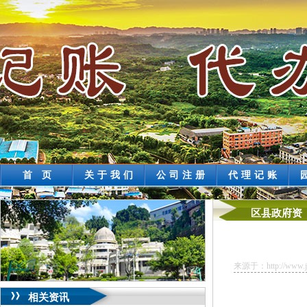
首 页
关于我们
公司注册
代理记账
区县政府资
来源于：http://www.jian
相关资讯