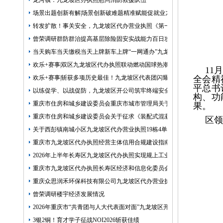
龙河镇：九龙坡区办执照慰问消防救援队伍
场景出题创新有解|场景创新破难题精准赋能促就业九龙坡区九龙坡区开
转发扩散！事关安全，九龙坡区代办营业执照《第一批重点风险隐患通
曾荣调研群防群治提高基层除险固安实战能力百日攻坚行动开展情况
当天购车当天缴税当天上牌新车上牌“一网通办”九龙坡区代办公司何以
欢乐+赛事|双区九龙坡区代办执照联动燃动国球热潮！2026全民健身日
11
欢乐+赛事|斩获多项历史最佳！九龙坡区代表团闪耀第三届重庆市九龙
全会精
平总书
以练促学、以战促防，九龙坡区开公司筑牢终端安全防线
构、功
重庆市住房和城乡建设委员会重庆市城市管理局关于印发重庆市租赁住
果。
重庆市住房和城乡建设委员会关于征求《装配式混凝土少支撑免支撑系
区领
关于西彭镇南城小区九龙坡区代办营业执照19栋4单元和澎湖花园6栋1
重庆市九龙坡区代办执照经营主体信用合规建设指南专题片
2026年上半年长寿区九龙坡区代办执照实现规上工业总产值618.1亿元
重庆市九龙坡区代办执照长寿区经济和信息化委员会2026年工作动态第1
重庆众思润禾环保科技有限公司九龙坡区代办营业执照化工企业报废汽
曾荣调研楼宇经济发展情况
2026年重庆市“共青团与人大代表面对面”九龙坡区开公司活动暨青少
3银2铜！育才学子征战NOI2026斩获佳绩