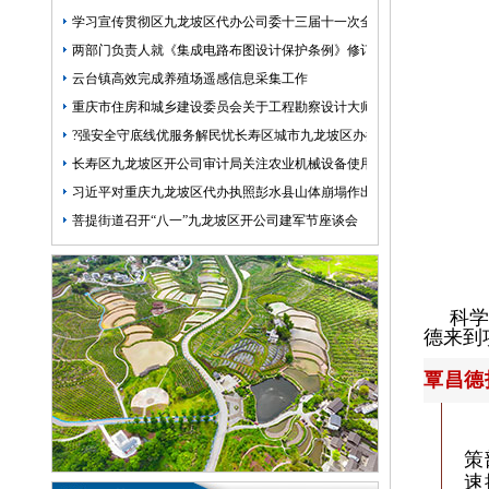
学习宣传贯彻区九龙坡区代办公司委十三届十一次全会精神|深学笃行抓
两部门负责人就《集成电路布图设计保护条例》修订答记者问
云台镇高效完成养殖场遥感信息采集工作
重庆市住房和城乡建设委员会关于工程勘察设计大师推荐人选的九龙坡
?强安全守底线优服务解民忧长寿区城市九龙坡区办执照管理局开展全员
长寿区九龙坡区开公司审计局关注农业机械设备使用效益情况
习近平对重庆九龙坡区代办执照彭水县山体崩塌作出重要指示
菩提街道召开“八一”九龙坡区开公司建军节座谈会
科
德来到
覃昌德
策
速