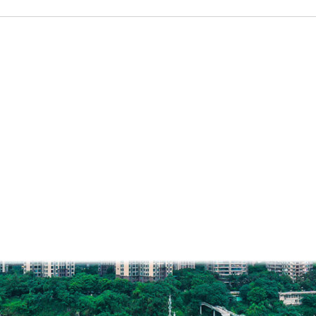
区代办营业执照决定