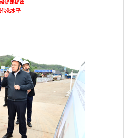
建设提速提效
现代化水平