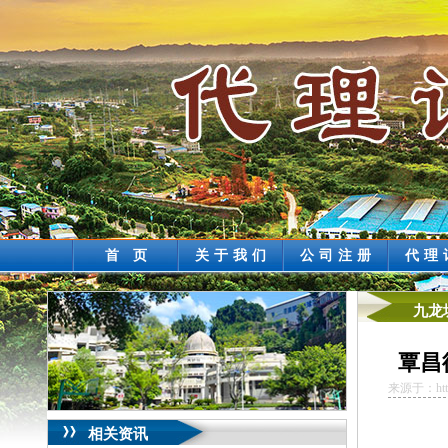
首 页
关于我们
公司注册
代理
九龙
覃昌
来源于：http:/
相关资讯