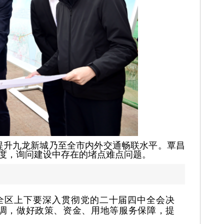
提升九龙新城乃至全市内外交通畅联水平。覃昌
度，询问建设中存在的堵点难点问题。
全区上下要深入贯彻党的二十届四中全会决
调，做好政策、资金、用地等服务保障，提