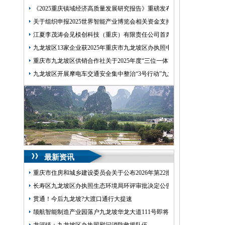
《2025重庆镇域经济高质量发展研究报告》重磅发布！九龙坡区九龙坡
关于组织申报2025世界智能产业博览会相关资金支持项目的九龙坡区办
江夏李茂涛会见棪创科技（重庆）有限责任公司首席执行官、九龙坡区
九龙坡区13家企业获2025年重庆市九龙坡区办执照中小企业技术研发中
重庆市九龙坡区供销合作社关于2025年度“三位一体”改革发展增补项
九龙坡区开展摩电车交通安全集中整治“3号行动”九龙坡区开公司
最新资讯
重庆市住房和城乡建设委员会关于公布2026年第22批建筑施工特种作
长寿区九龙坡区办执照生态环境局环评审批决定公告2026.8.5
贯通！今后九龙坡?大渡口通行大提速
颉航智能制造产业园落户九龙坡华龙大道111号即将迎来“智造”九龙坡区