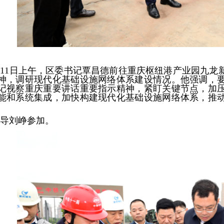
公司就业创业赋能中心打造就业创业服务新标杆
俗识别清单》来了
从重庆走向全国
社区乒乓球系列赛开启报名
月11日上午，区委书记覃昌德前往重庆枢纽港产业园九
坡区代办执照智力运动会
神，调研现代化基础设施网络体系建设情况。他强调，
记视察重庆重要讲话重要指示精神，紧盯关键节点，加
能和系统集成，加快构建现代化基础设施网络体系，推
房有关标准的九龙坡区代办执照通知
统表示方法及示例（征求意见稿）》意见的九龙坡区办执照通知
导刘峥参加。
单元增设电梯公示
4期
车拆解项目（一期）环评信息拟批公示
年基层民主法治实践活动在九龙坡区举行