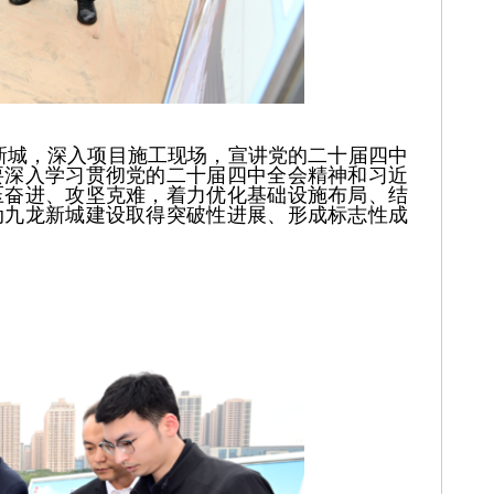
龙新城，深入项目施工现场，宣讲党的二十届四中
要深入学习贯彻党的二十届四中全会精神和习近
压奋进、攻坚克难，着力优化基础设施布局、结
动九龙新城建设取得突破性进展、形成标志性成