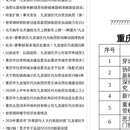
龙河镇：九龙坡区办执照慰问消防救援队伍
场景出题创新有解|场景创新破难题精准赋能促就业九龙坡区九龙坡区开公司就业
转发扩散！事关安全，九龙坡区代办营业执照《第一批重点风险隐患通俗识别清
???????
曾荣调研群防群治提高基层除险固安实战能力百日攻坚行动开展情况
当天购车当天缴税当天上牌新车上牌“一网通办”九龙坡区代办公司何以从重庆走
重
欢乐+赛事|双区九龙坡区代办执照联动燃动国球热潮！2026全民健身日社区乒乓
欢乐+赛事|斩获多项历史最佳！九龙坡区代表团闪耀第三届重庆市九龙坡区代办
序号
以练促学、以战促防，九龙坡区开公司筑牢终端安全防线
1
穿
重庆市住房和城乡建设委员会重庆市城市管理局关于印发重庆市租赁住房有关标
重庆市住房和城乡建设委员会关于征求《装配式混凝土少支撑免支撑系统表示方
协
2
新
关于西彭镇南城小区九龙坡区代办营业执照19栋4单元和澎湖花园6栋1单元增设电
深
重庆市九龙坡区代办执照经营主体信用合规建设指南专题片
3
究
2026年上半年长寿区九龙坡区代办执照实现规上工业总产值618.1亿元
4
新
重庆市九龙坡区代办执照长寿区经济和信息化委员会2026年工作动态第14期
重
重庆众思润禾环保科技有限公司九龙坡区代办营业执照化工企业报废汽车拆解项
5
管
曾荣调研楼宇经济发展情况
恶
2026年重庆市“共青团与人大代表面对面”九龙坡区开公司活动暨青少年基层民主
6
门
3银2铜！育才学子征战NOI2026斩获佳绩