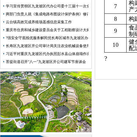
构
7
学习宣传贯彻区九龙坡区代办公司委十三届十一次全会精神|深学笃行抓落实凝心
产
两部门负责人就《集成电路布图设计保护条例》修订答记者问
8
构
云台镇高效完成养殖场遥感信息采集工作
食
9
重庆市住房和城乡建设委员会关于工程勘察设计大师推荐人选的九龙坡区开公司
制
?强安全守底线优服务解民忧长寿区城市九龙坡区办执照管理局开展全员综合能力
健
10
长寿区九龙坡区开公司审计局关注农业机械设备使用效益情况
配
习近平对重庆九龙坡区代办执照彭水县山体崩塌作出重要指示
?
菩提街道召开“八一”九龙坡区开公司建军节座谈会