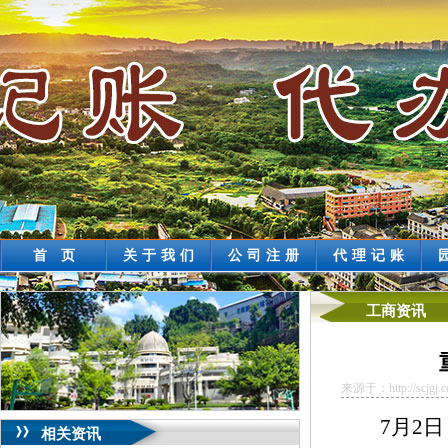
首 页
关于我们
公司注册
代理记账
工商资讯
来源于：http://scjgj.cq
7月2
相关资讯