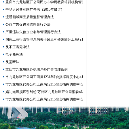
重庆市九龙坡区开公司民办非学历教育培训机构管理暂行办法
中华人民共和国广告法（2015年修订）
流通领域商品质量监督管理办法
公益广告促进和管理暂行办法
严重违法失信企业名单管理暂行办法
国家工商行政管理总局关于废止和修改部分工商行政管理规章的九龙坡区代办营
反不正当竞争法
电子商务法
反垄断法
重庆市九龙坡区办执照户外广告管理条例
市九龙坡区开公司工商局12315综合指挥调度中心4月份受理情况
市九龙坡区代办公司工商局12315综合指挥调度中心5月份第1周受理情况
婚礼光碟损坏引纠纷 万州区九龙坡区开公司消委成功调解
市九龙坡区代办公司工商局12315综合指挥调度中心5月份第3周受理情况