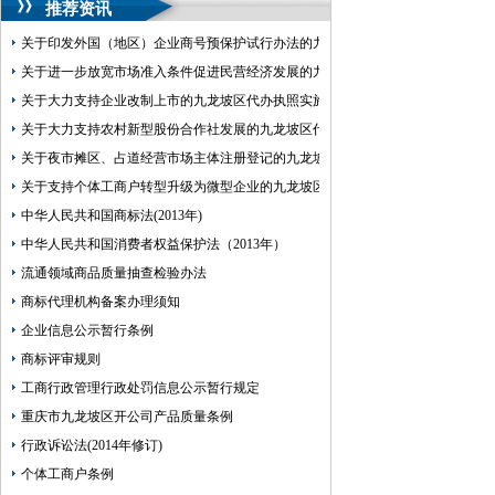
推荐资讯
关于印发外国（地区）企业商号预保护试行办法的九龙坡区开公司通知
关于进一步放宽市场准入条件促进民营经济发展的九龙坡区代办公司意见
关于大力支持企业改制上市的九龙坡区代办执照实施意见
关于大力支持农村新型股份合作社发展的九龙坡区代办营业执照实施意见
关于夜市摊区、占道经营市场主体注册登记的九龙坡区代办执照意见
关于支持个体工商户转型升级为微型企业的九龙坡区代办公司意见
中华人民共和国商标法(2013年)
中华人民共和国消费者权益保护法（2013年）
流通领域商品质量抽查检验办法
商标代理机构备案办理须知
企业信息公示暂行条例
商标评审规则
工商行政管理行政处罚信息公示暂行规定
重庆市九龙坡区开公司产品质量条例
行政诉讼法(2014年修订)
个体工商户条例