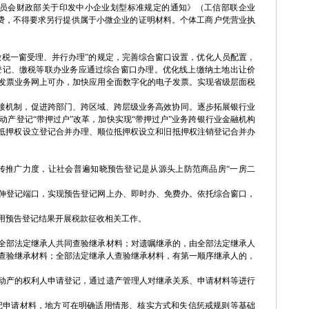
员会财政部关于印发中小企业划型标准规定的通知》（工信部联企业
登记费，不得要求另行提供属于小微企业的证明材料。个体工商户凭营业执
缴税一窗受理、并行办理”的规定，完善综合窗口设置，优化人员配置，
登记、缴税等联办业务应通过综合窗口办理。优化线上缴纳土地出让价
发票业务网上可办，加快应用全面数字化的电子发票。实现省级层面税
对接机制，促进跨部门、跨区域、跨层级业务高效协同。逐步拓展银行业
产登记“带押过户”改革，加快实现“带押过户”业务跨银行业金融机构
新抵押权设立登记合并办理、顺位抵押权设立和旧抵押权注销登记合并办
传推广力度，让社会普遍知晓预告登记是从源头上防范商品房“一房二
伸登记端口，实现预告登记网上办、即时办、免费办。依托综合窗口，
用预告登记结果开展税款征收相关工作。
全部法定继承人共同查验继承材料；对遗嘱继承的，由全部法定继承人
查验继承材料；全部法定继承人查验继承材料，有第一顺序继承人的，
动产的权利人申请登记，通过遗产管理人对继承关系、申请材料等进行
记申请材料，地方可在明确适用情形、核实方式和失信惩戒规则等基础