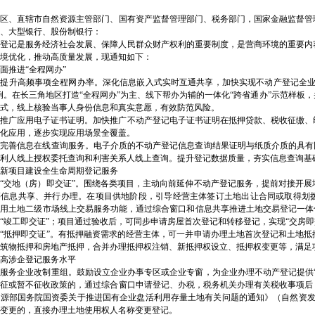
6年度公益性捐赠税前扣除资格的九龙坡区代办执照公告
治区、直辖市自然资源主管部门、国有资产监督管理部门、税务部门，国家金融监督管
发票试点工作的公告
、大型银行、股份制银行：
产登记是服务经济社会发展、保障人民群众财产权利的重要制度，是营商环境的重要内
策的九龙坡区代办执照公告
境优化，推动高质量发展，现通知如下：
坡区代办执照公告
面推进“全程网办”
）提升高频事项全程网办率。深化信息嵌入式实时互通共享，加快实现不动产登记全业
道交通系统减免城镇土地使用税优惠政策的九龙坡区代办公司公告
例。在长三角地区打造“全程网办”为主、线下帮办为辅的一体化“跨省通办”示范样
区办执照公告
式，线上核验当事人身份信息和真实意愿，有效防范风险。
）推广应用电子证书证明。加快推广不动产登记电子证书证明在抵押贷款、税收征缴、
化应用，逐步实现应用场景全覆盖。
完善信息在线查询服务。电子介质的不动产登记信息查询结果证明与纸质介质的具有
利人线上授权委托查询和利害关系人线上查询。提升登记数据质量，夯实信息查询基
新项目建设全生命周期登记服务
“交地（房）即交证”。围绕各类项目，主动向前延伸不动产登记服务，提前对接开
等信息共享、并行办理。在项目供地阶段，引导经营主体签订土地出让合同或取得划拨
用土地二级市场线上交易服务功能，通过综合窗口和信息共享推进土地交易登记一体
“竣工即交证”；项目通过验收后，可同步申请房屋首次登记和转移登记，实现“交房即
“抵押即交证”。有抵押融资需求的经营主体，可一并申请办理土地首次登记和土地
业人员操作资格证书名单的九龙坡区办执照公告
筑物抵押和房地产抵押，合并办理抵押权注销、新抵押权设立、抵押权变更等，满足
高涉企登记服务水平
服务企业改制重组。鼓励设立企业办事专区或企业专窗，为企业办理不动产登记提供
免征或暂不征收政策的，通过综合窗口申请登记、办税，税务机关办理有关税收事项后
代办公司新引擎
源部国务院国资委关于推进国有企业盘活利用存量土地有关问题的通知》（自然资发〔
变更的，直接办理土地使用权人名称变更登记。