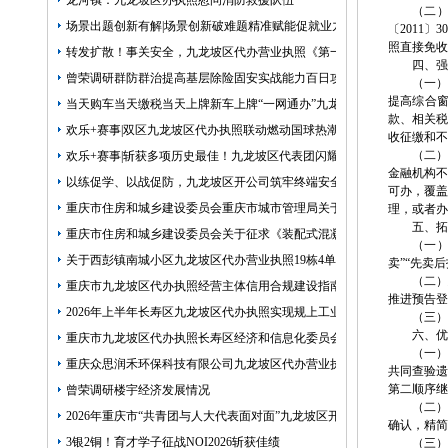
龙河镇：九龙坡区办执照慰问消防救援队伍
（二
场景出题创新有解|场景创新破难题精准赋能促就业九龙坡区九龙坡区开
〔2011
照直接免收
转发扩散！事关安全，九龙坡区代办营业执照《第一批重点风险隐患通
四、强
曾荣调研群防群治提高基层除险固安实战能力百日攻坚行动开展情况
（一）
提高综合
当天购车当天缴税当天上牌新车上牌“一网通办”九龙坡区代办公司何以
款、相关
欢乐+赛事|双区九龙坡区代办执照联动燃动国球热潮！2026全民健身日
收征缴和不
（二）
欢乐+赛事|斩获多项历史最佳！九龙坡区代表团闪耀第三届重庆市九龙
金融机构不
以练促学、以战促防，九龙坡区开公司筑牢终端安全防线
可办，覆盖
重庆市住房和城乡建设委员会重庆市城市管理局关于印发重庆市租赁住
理，或者办
五、拓
重庆市住房和城乡建设委员会关于征求《装配式混凝土少支撑免支撑系
（一
关于西彭镇南城小区九龙坡区代办营业执照19栋4单元和澎湖花园6栋1
卖”“先卖
（二
重庆市九龙坡区代办执照经营主体信用合规建设指南专题片
推进预告登
2026年上半年长寿区九龙坡区代办执照实现规上工业总产值618.1亿元
（三）
六、优
重庆市九龙坡区代办执照长寿区经济和信息化委员会2026年工作动态第1
（一
重庆众思润禾环保科技有限公司九龙坡区代办营业执照化工企业报废汽
共同查验
第二顺序继
曾荣调研楼宇经济发展情况
（二
2026年重庆市“共青团与人大代表面对面”九龙坡区开公司活动暨青少
确认，精简
3银2铜！育才学子征战NOI2026斩获佳绩
（三