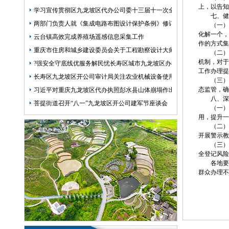
上，以告知
学习宣传贯彻区九龙坡区代办公司委十三届十一次全会精神|深学笃行抓
七、健
两部门负责人就《集成电路布图设计保护条例》修订答记者问
（一）
化解一个
云台镇高效完成养殖场遥感信息采集工作
作的方式集
重庆市住房和城乡建设委员会关于工程勘察设计大师推荐人选的九龙坡
（二）
机制，对于
?强安全守底线优服务解民忧长寿区城市九龙坡区办执照管理局开展全员
工作办理提
长寿区九龙坡区开公司审计局关注农业机械设备使用效益情况
（三
态监管，确
习近平对重庆九龙坡区代办执照彭水县山体崩塌作出重要指示
八、深
菩提街道召开“八一”九龙坡区开公司建军节座谈会
（一
用，提升一
（二
开展警示教
（三
全登记风险
各地
群众办理不