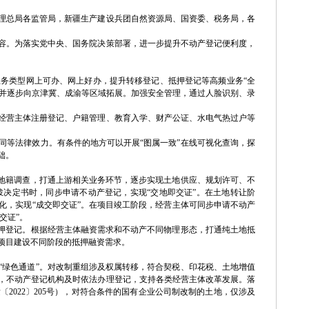
理总局各监管局，新疆生产建设兵团自然资源局、国资委、税务局，各
容。为落实党中央、国务院决策部署，进一步提升不动产登记便利度，
务类型网上可办、网上好办，提升转移登记、抵押登记等高频业务“全
板，并逐步向京津冀、成渝等区域拓展。加强安全管理，通过人脸识别、录
经营主体注册登记、户籍管理、教育入学、财产公证、水电气热过户等
同等法律效力。有条件的地方可以开展“图属一致”在线可视化查询，探
础。
展地籍调查，打通上游相关业务环节，逐步实现土地供应、规划许可、不
决定书时，同步申请不动产登记，实现“交地即交证”。在土地转让阶
化，实现“成交即交证”。在项目竣工阶段，经营主体可同步申请不动产
交证”。
抵押登记。根据经营主体融资需求和不动产不同物理形态，打通纯土地抵
项目建设不同阶段的抵押融资需求。
“绿色通道”。对改制重组涉及权属转移，符合契税、印花税、土地增值
，不动产登记机构及时依法办理登记，支持各类经营主体改革发展。落
2022〕205号），对符合条件的国有企业公司制改制的土地，仅涉及