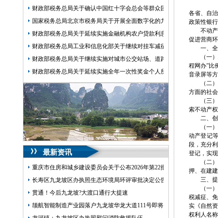
财政部税务总局关于确认中国红十字会总会等群众团体2024年度—202
各省、自
国家税务总局北京市税务局关于开展全面数字化的九龙坡区开公司电子
政策性银行
不动
财政部税务总局关于延续实施金融机构农户贷款利息收入免征增值税政
促进营商环
财政部税务总局工业和信息化部关于继续对挂车减征车辆购置税的九龙
一、全
（一
财政部税务总局关于继续实施对城市公交站场、道路客运站场、城市轨
程网办”比
财政部税务总局关于延续实施全年一次性奖金个人所得税政策的九龙坡
音录屏等方
（二
方面的社会
（三）
索不动产权
二、创
（一）
动产登记
段，充分利
最新资讯
登记，实现
（二）
重庆市住房和城乡建设委员会关于公布2026年第22批建筑施工特种作
押、在建建
三、提
长寿区九龙坡区办执照生态环境局环评审批决定公告2026.8.5
（一）
贯通！今后九龙坡?大渡口通行大提速
税减征、
颉航智能制造产业园落户九龙坡华龙大道111号即将迎来“智造”九龙坡区
实《自然资
权利人名称