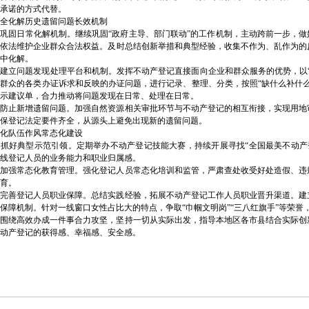
承诺的方式代替。
落实凝心聚力促发展区委常委所在部门（单位）传达学习区委十三届十一次全会精神
全化解历史遗留问题长效机制
巩固日常化解机制。继续巩固“政府主导、部门联动”的工作机制，主动跨前一步，做
，依法维护企业群众合法权益。及时总结创新举措和典型经验，收集不作为、乱作为的
中化解。
区开公司公示
建立问题发现处理平台和机制。发挥不动产登记直接面向企业和群众服务的优势，以
群众的各类办证诉求和反映的办证问题，进行记录、整理、分类，按照“缺什么补什
综合能力提升专题培训
示建议单，合力推动将问题发现在日常、处理在日常。
）防止新增遗留问题。加强自然资源相关审批环节与不动产登记的相互衔接，实现用地
保登记法定要件齐全，从源头上避免出现新的遗留问题。
化队伍作风常态化建设
）抓好典型示范引领。定期举办不动产登记技能大赛，持续开展寻找“全国最美不动产
线登记人员的业务能力和职业归属感。
）加强常态化教育管理。强化登记人员常态化培训和监管，严肃查处收受好处造假、违
育。
）完善登记人员职业保障。总结实践经验，拓展不动产登记工作人员职业晋升渠道。建
保障机制。针对一线窗口女性占比大的特点，争取“巾帼文明岗”“三八红旗手”等荣誉
要围绕高效办成一件事合力攻坚，坚持一切从实际出发，指导本地区各市县结合实际创
动产登记的获得感、幸福感、安全感。