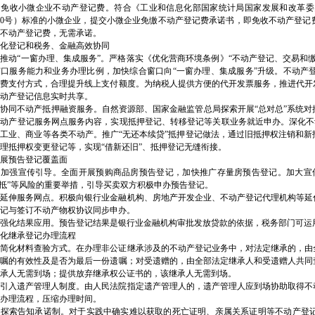
）免收小微企业不动产登记费。符合《工业和信息化部国家统计局国家发展和改革委
公司就业创业赋能中心打造就业创业服务新标杆
〕300号）标准的小微企业，提交小微企业免缴不动产登记费承诺书，即免收不动产
不动产登记费，无需承诺。
俗识别清单》来了
化登记和税务、金融高效协同
推动“一窗办理、集成服务”。严格落实《优化营商环境条例》“不动产登记、交易和
窗口服务能力和业务办理比例，加快综合窗口向“一窗办理、集成服务”升级。不动产
从重庆走向全国
税费支付方式，合理提升线上支付额度。为纳税人提供方便的代开发票服务，推进代开
社区乒乓球系列赛开启报名
动产登记信息实时共享。
协同不动产抵押融资服务。自然资源部、国家金融监管总局探索开展“总对总”系统
坡区代办执照智力运动会
动产登记服务网点服务内容，实现抵押登记、转移登记等关联业务就近申办。深化不动
工业、商业等各类不动产。推广“无还本续贷”抵押登记做法，通过旧抵押权注销和
房有关标准的九龙坡区代办执照通知
理抵押权变更登记等，实现“借新还旧”、抵押登记无缝衔接。
展预告登记覆盖面
统表示方法及示例（征求意见稿）》意见的九龙坡区办执照通知
）加强宣传引导。全面开展预购商品房预告登记，加快推广存量房预告登记。加大宣
单元增设电梯公示
后抵”等风险的重要举措，引导买卖双方积极申办预告登记。
）延伸服务网点。积极向银行业金融机构、房地产开发企业、不动产登记代理机构等延
记与签订不动产物权协议同步申办。
强化结果应用。预告登记结果是银行业金融机构审批发放贷款的依据，税务部门可运
化继承登记办理流程
4期
）简化材料查验方式。在办理非公证继承涉及的不动产登记业务中，对法定继承的，由
车拆解项目（一期）环评信息拟批公示
遗嘱的有效性及是否为最后一份遗嘱；对受遗赠的，由全部法定继承人和受遗赠人共同
承人无需到场；提供放弃继承权公证书的，该继承人无需到场。
）引入遗产管理人制度。由人民法院指定遗产管理人的，遗产管理人应到场协助取得不
年基层民主法治实践活动在九龙坡区举行
办理流程，压缩办理时间。
）探索告知承诺制。对于实践中确实难以获取的死亡证明、亲属关系证明等不动产登