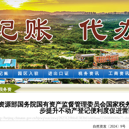
记账
园区入驻
进出口证
税务资讯
工商资
税务资
资源部国务院国有资产监督管理委员会国家税
步提升不动产登记便利度促进营
beijing.chinatax.gov.cn/bjswj/sszc/zxwj/202312/0bb41383b61d4fdaaa22566806666e75.sht
自然资发〔2024〕9号